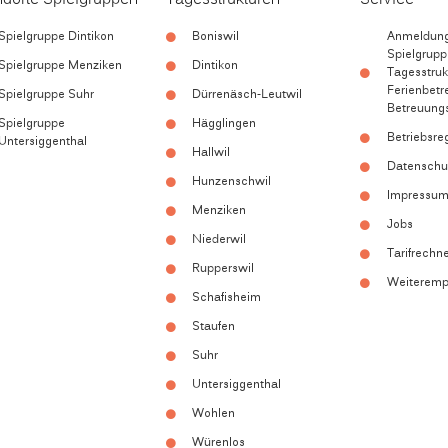
ndorte Spielgruppen
Tagesstrukturen
Service
Spielgruppe Dintikon
Boniswil
Anmeldung 
Spielgrupp
Spielgruppe Menziken
Dintikon
Tagesstruk
Ferienbetr
Spielgruppe Suhr
Dürrenäsch-Leutwil
Betreuung
Spielgruppe
Hägglingen
Betriebsre
Untersiggenthal
Hallwil
Datenschu
Hunzenschwil
Impressu
Menziken
Jobs
Niederwil
Tarifrechn
Rupperswil
Weiteremp
Schafisheim
Staufen
Suhr
Untersiggenthal
Wohlen
Würenlos