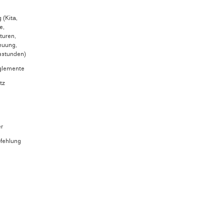
(Kita,
e,
turen,
euung,
sstunden)
glemente
tz
m
er
fehlung