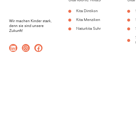
Standorte Kitas
Sta
Kita Dintikon
Kita Menziken
Wir machen Kinder stark,
denn sie sind unsere
Naturkita Suhr
Zukunft!