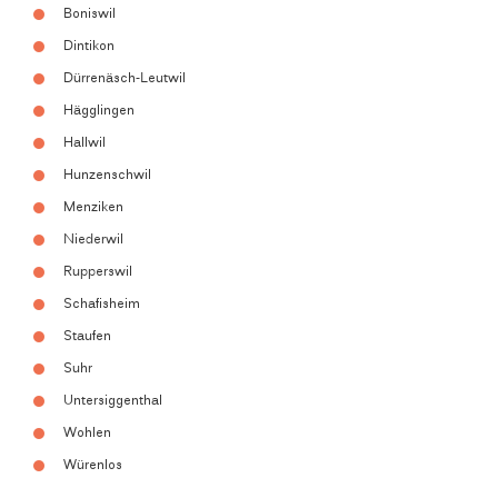
Boniswil
Dintikon
Dürrenäsch-Leutwil
Hägglingen
Hallwil
Hunzenschwil
Menziken
Niederwil
Rupperswil
Schafisheim
Staufen
Suhr
Untersiggenthal
Wohlen
Würenlos