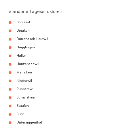
Standorte Tagesstrukturen
Boniswil
Dintikon
Dürrenäsch-Leutwil
Hägglingen
Hallwil
Hunzenschwil
Menziken
Niederwil
Rupperswil
Schafisheim
Staufen
Suhr
Untersiggenthal