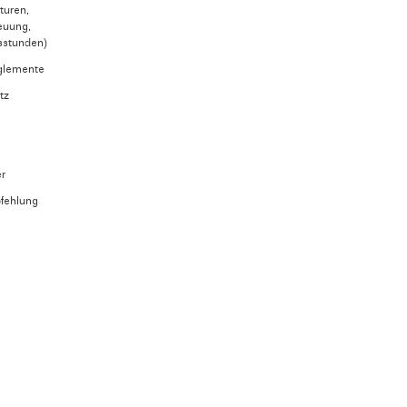
turen,
euung,
sstunden)
glemente
tz
m
er
fehlung