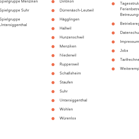
Spielgruppe Menziken
Dintikon
Tagesstruk
Ferienbetr
Spielgruppe Suhr
Dürrenäsch-Leutwil
Betreuung
Spielgruppe
Hägglingen
Betriebsre
Untersiggenthal
Hallwil
Datenschu
Hunzenschwil
Impressu
Menziken
Jobs
Niederwil
Tarifrechn
Rupperswil
Weiteremp
Schafisheim
Staufen
Suhr
Untersiggenthal
Wohlen
Würenlos